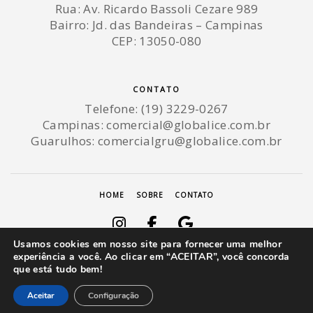
Rua: Av. Ricardo Bassoli Cezare 989
Bairro: Jd. das Bandeiras – Campinas
CEP: 13050-080
CONTATO
Telefone: (19) 3229-0267
Campinas:
comercial@globalice.com.br
Guarulhos:
comercialgru@globalice.com.br
HOME
SOBRE
CONTATO
Usamos cookies em nosso site para fornecer uma melhor
experiência a você. Ao clicar em “ACEITAR”, você concorda
© 2026 GLOBAL ICE - TODOS OS DIREITOS RESERVADOS - DESENVOLVIDO POR
que está tudo bem!
Precisa de ajuda?
RBWEBSITE.
Aceitar
Configuração
|
POLÍTICA DE PRIVACIDADE