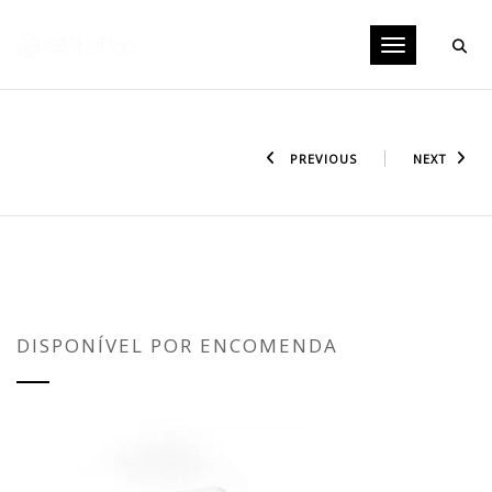
Toggle navig
PREVIOUS
NEXT
CAIXA TÉRMICA PAREDE DUPLA FEITA
EM EPS ISOPOR® 04 LITROS GPT2628
DISPONÍVEL POR ENCOMENDA